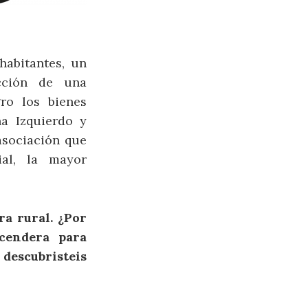
habitantes, un
cción de una
ro los bienes
ña Izquierdo y
asociación que
ial, la mayor
a rural.
¿Por
cendera para
scubristeis