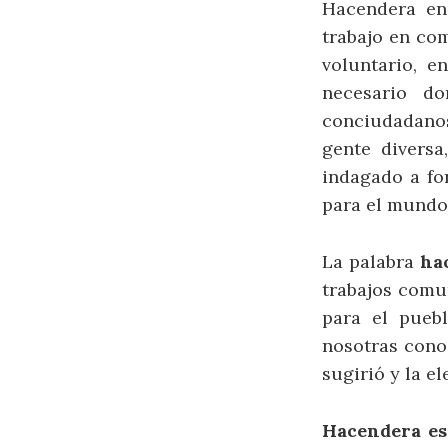
Hacendera enc
trabajo en com
voluntario, 
necesario do
conciudadanos
gente divers
indagado a fo
para el mundo
La palabra
ha
trabajos comun
para el pueb
nosotras conoc
sugirió y la e
Hacendera es