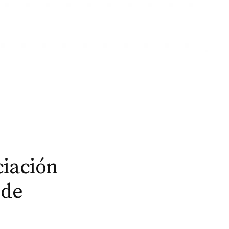
ciación
 de