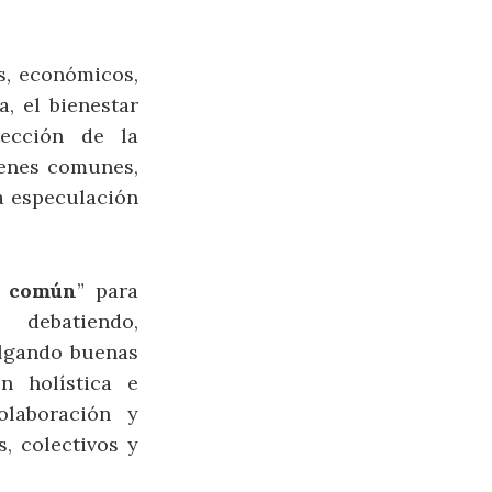
s, económicos,
, el bienestar
tección de la
bienes comunes,
la especulación
n común
” para
, debatiendo,
ulgando buenas
n holística e
olaboración y
, colectivos y