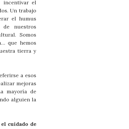
 incentivar el
dos. Un trabajo
erar el humus
a de nuestros
ultural. Somos
ia… que hemos
estra tierra y
ferirse a esos
ealizar mejoras
La mayoría de
ando alguien la
el cuidado de