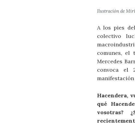
Ilustración de Mir
A los pies de
colectivo l
macroindustr
comunes, el t
Mercedes Barr
convoca el 2
manifestación
Hacendera, v
qué Hacende
vosotras? 
recientemen