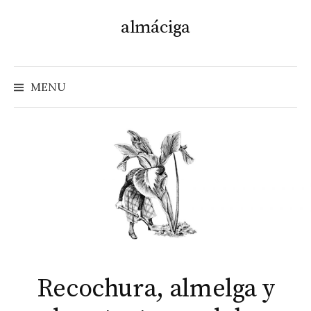
Skip
almáciga
to
content
MENU
Recochura, almelga y