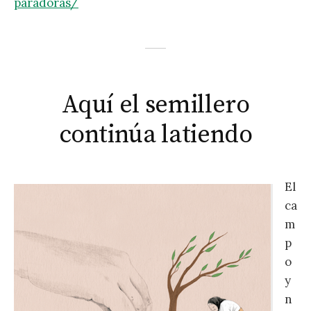
paradoras/
Aquí el semillero
continúa latiendo
El
ca
m
p
o
y
n