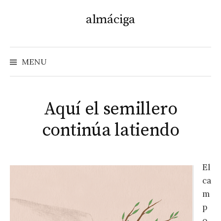
Skip
almáciga
to
content
MENU
Aquí el semillero
continúa latiendo
El
ca
m
p
o